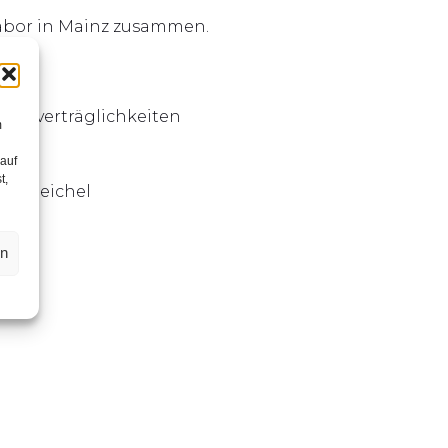
abor in Mainz zusammen.
lunverträglichkeiten
m
 auf
t,
r Speichel
en