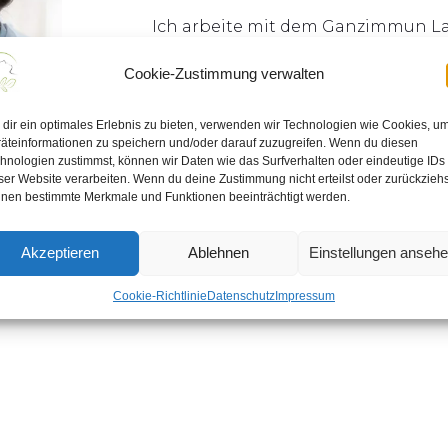
Ich arbeite mit dem Ganzimmun L
Cookie-Zustimmung verwalten
Magen-Darm Diagnostik
Diagnostik von Nahrungsmitte
dir ein optimales Erlebnis zu bieten, verwenden wir Technologien wie Cookies, u
Mikronährstoffdiagnostik
äteinformationen zu speichern und/oder darauf zuzugreifen. Wenn du diesen
hnologien zustimmst, können wir Daten wie das Surfverhalten oder eindeutige IDs
Allergiediagnostik
ser Website verarbeiten. Wenn du deine Zustimmung nicht erteilst oder zurückziehs
Hormondiagnostik im Blut ode
nen bestimmte Merkmale und Funktionen beeinträchtigt werden.
Akzeptieren
Ablehnen
Einstellungen anseh
Cookie-Richtlinie
Datenschutz
Impressum