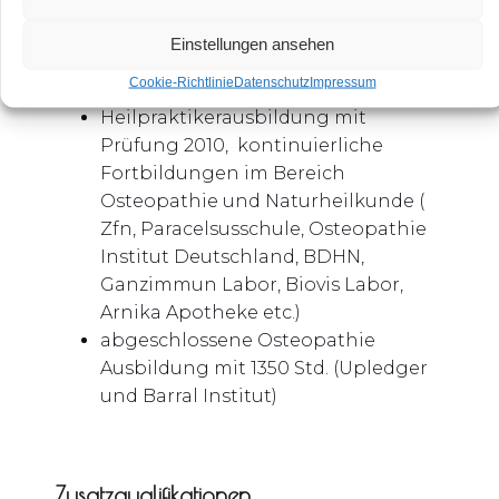
Abitur
Gesundheits- und Krankenpflegerin,
Einstellungen ansehen
mehrjähriger Schwerpunkt
Cookie-Richtlinie
Datenschutz
Impressum
Unfallchirurgie und Intensivmedizin
Heilpraktikerausbildung mit
Prüfung 2010, kontinuierliche
Fortbildungen im Bereich
Osteopathie und Naturheilkunde (
Zfn, Paracelsusschule, Osteopathie
Institut Deutschland, BDHN,
Ganzimmun Labor, Biovis Labor,
Arnika Apotheke etc.)
abgeschlossene Osteopathie
Ausbildung mit 1350 Std. (Upledger
und Barral Institut)
Zusatzqualifikationen